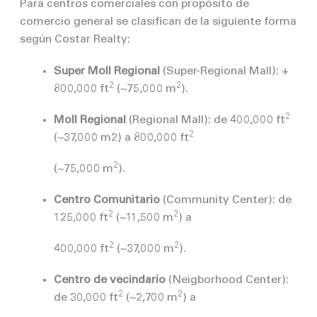
Para centros comerciales con propósito de
comercio general se clasifican de la siguiente forma
según Costar Realty:
Super Moll Regional
(Super-Regional Mall): +
2
2
800,000 ft
(~75,000 m
).
2
Moll Regional
(Regional Mall): de 400,000 ft
2
(~37,000 m2) a 800,000 ft
2
(~75,000 m
).
Centro Comunitario
(Community Center): de
2
2
125,000 ft
(~11,500 m
) a
2
2
400,000 ft
(~37,000 m
).
Centro de vecindario
(Neigborhood Center):
2
2
de 30,000 ft
(~2,700 m
) a