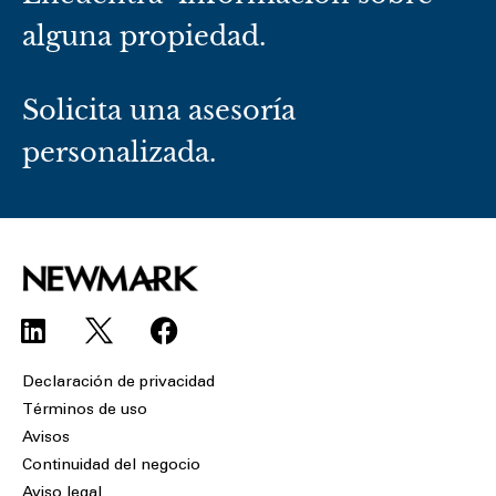
alguna propiedad.
Solicita una asesoría
personalizada.
L
F
i
a
n
c
Declaración de privacidad
k
e
Términos de uso
e
b
Avisos
d
o
Continuidad del negocio
i
o
Aviso legal