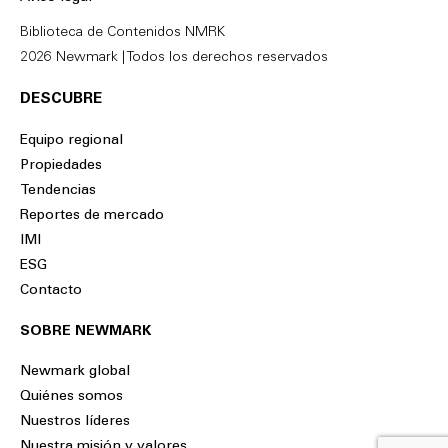
n
k
Biblioteca de Contenidos NMRK
2026 Newmark | Todos los derechos reservados
DESCUBRE
Equipo regional
Propiedades
Tendencias
Reportes de mercado
IMI
ESG
Contacto
SOBRE NEWMARK
Newmark global
Quiénes somos
Nuestros líderes
Nuestra misión y valores