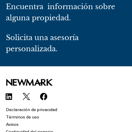
Encuentra información sobre
alguna propiedad.
Solicita una asesoría
personalizada.
L
F
i
a
n
c
Declaración de privacidad
k
e
Términos de uso
e
b
Avisos
d
o