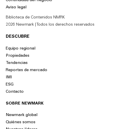
Continuidad del negocio
i
o
Aviso legal
n
k
Biblioteca de Contenidos NMRK
2026 Newmark | Todos los derechos reservados
DESCUBRE
Equipo regional
Propiedades
Tendencias
Reportes de mercado
IMI
ESG
Contacto
SOBRE NEWMARK
Newmark global
Quiénes somos