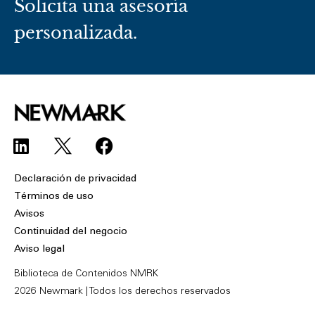
Solicita una asesoría
personalizada.
L
F
i
a
n
c
Declaración de privacidad
k
e
Términos de uso
e
b
Avisos
d
o
Continuidad del negocio
i
o
Aviso legal
n
k
Biblioteca de Contenidos NMRK
2026 Newmark | Todos los derechos reservados