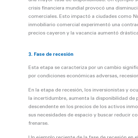
una mayor tasa de disponibilidad. Un ejemplo s
crisis financiera mundial provocó una disminuc
comerciales. Esto impactó a ciudades como N
inmobiliario comercial experimentó una contracc
precios cayeron y la vacancia aumentó drásti
3. Fase de recesión
Esta etapa se caracteriza por un cambio signif
por condiciones económicas adversas, recesion
En la etapa de recesión, los inversionistas y 
la incertidumbre, aumenta la disponibilidad de
descendente en los precios de los activos inmob
sus necesidades de espacio y buscar reducir co
frenarse.
Un ejemplo reciente de la fase de recesión en e