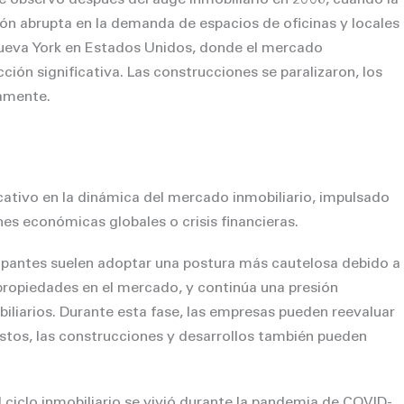
e observó después del auge inmobiliario en 2008, cuando la
ión abrupta en la demanda de espacios de oficinas y locales
ueva York en Estados Unidos, donde el mercado
ión significativa. Las construcciones se paralizaron, los
camente.
icativo en la dinámica del mercado inmobiliario, impulsado
es económicas globales o crisis financieras.
ocupantes suelen adoptar una postura más cautelosa debido a
 propiedades en el mercado, y continúa una presión
iliarios.
Durante esta fase, las empresas pueden reevaluar
stos, las construcciones y desarrollos también pueden
l ciclo inmobiliario se vivió durante la pandemia de COVID-