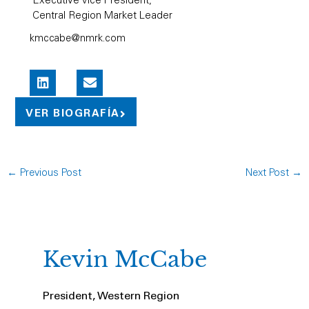
Executive Vice President,
Central Region Market Leader
kmccabe@nmrk.com
L
E
i
n
n
v
k
e
VER BIOGRAFÍA
e
l
d
o
i
p
n
e
←
Previous Post
Next Post
→
Kevin McCabe
President, Western Region