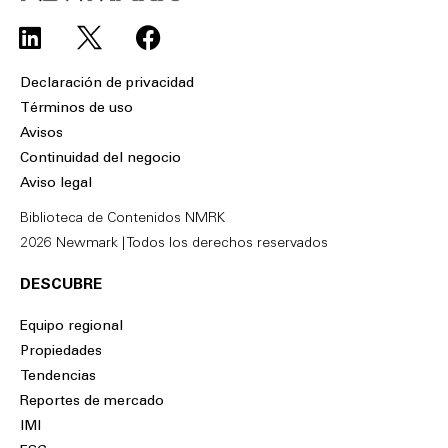
L
F
i
a
n
c
Declaración de privacidad
k
e
Términos de uso
e
b
Avisos
d
o
Continuidad del negocio
i
o
Aviso legal
n
k
Biblioteca de Contenidos NMRK
2026 Newmark | Todos los derechos reservados
DESCUBRE
Equipo regional
Propiedades
Tendencias
Reportes de mercado
IMI