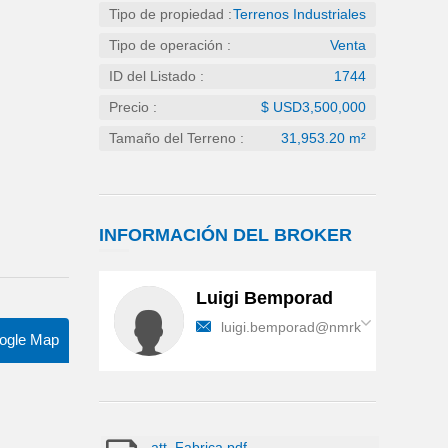
Tipo de propiedad :
Terrenos Industriales
Tipo de operación :
Venta
ID del Listado :
1744
Precio :
$ USD3,500,000
Tamaño del Terreno :
31,953.20 m²
INFORMACIÓN
DEL BROKER
Luigi Bemporad
luigi.bemporad@nmrk.com
ogle Map
att_Fabrica.pdf