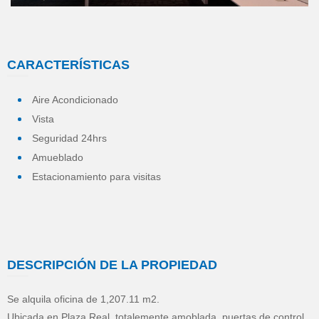
1
2
3
4
5
6
7
8
9
10
11
CARACTERÍSTICAS
Aire Acondicionado
Vista
Seguridad 24hrs
Amueblado
Estacionamiento para visitas
DESCRIPCIÓN DE LA PROPIEDAD
Se alquila oficina de 1,207.11 m2.
Ubicada en Plaza Real, totalemente amoblada, puertas de control