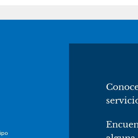
Conoce
servici
Encuen
ipo