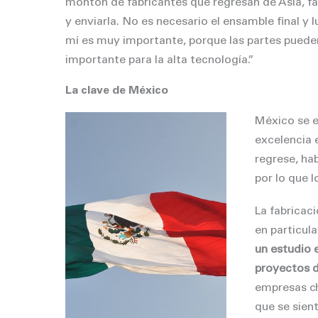
montón de fabricantes que regresan de Asia, fab
y enviarla. No es necesario el ensamble final y 
mí es muy importante, porque las partes puede
importante para la alta tecnología.”
La clave de México
México se e
excelencia 
regrese, ha
por lo que 
La fabricac
en particul
un estudio 
proyectos 
empresas ch
que se sient