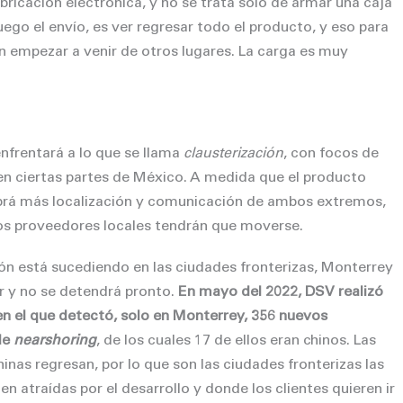
ricación electrónica, y no se trata solo de armar una caja
luego el envío, es ver regresar todo el producto, y eso para
n empezar a venir de otros lugares. La carga es muy
nfrentará a lo que se llama
clausterización
, con focos de
en ciertas partes de México. A medida que el producto
brá más localización y comunicación de ambos extremos,
los proveedores locales tendrán que moverse.
ión está sucediendo en las ciudades fronterizas, Monterrey
ar y no se detendrá pronto.
En mayo del 2022, DSV realizó
en el que detectó, solo en Monterrey, 356 nuevos
de
nearshoring
, de los cuales 17 de ellos eran chinos. Las
inas regresan, por lo que son las ciudades fronterizas las
en atraídas por el desarrollo y donde los clientes quieren ir