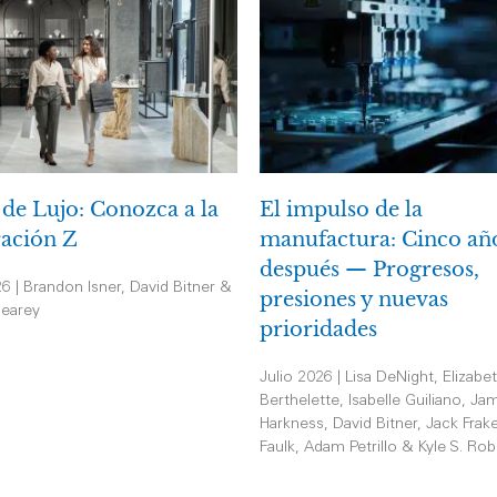
 de Lujo: Conozca a la
El impulso de la
ación Z
manufactura: Cinco añ
después — Progresos,
26 | Brandon Isner, David Bitner &
presiones y nuevas
earey
prioridades
Julio 2026 | Lisa DeNight, Elizabe
Berthelette, Isabelle Guiliano, Jam
Harkness, David Bitner, Jack Frak
Faulk, Adam Petrillo & Kyle S. Rob