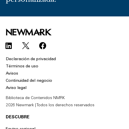
L
F
i
a
n
c
Declaración de privacidad
k
e
Términos de uso
e
b
Avisos
d
o
Continuidad del negocio
i
o
Aviso legal
n
k
Biblioteca de Contenidos NMRK
2026 Newmark | Todos los derechos reservados
DESCUBRE