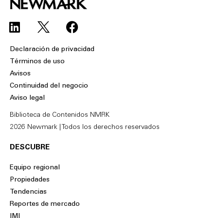
L
F
i
a
n
c
Declaración de privacidad
k
e
Términos de uso
e
b
Avisos
d
o
Continuidad del negocio
i
o
Aviso legal
n
k
Biblioteca de Contenidos NMRK
2026 Newmark | Todos los derechos reservados
DESCUBRE
Equipo regional
Propiedades
Tendencias
Reportes de mercado
IMI