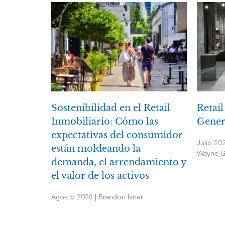
Sostenibilidad en el Retail
Retail
Inmobiliario: Cómo las
Gener
expectativas del consumidor
Julio 20
están moldeando la
Wayne G
demanda, el arrendamiento y
el valor de los activos
Agosto 2026 | Brandon Isner