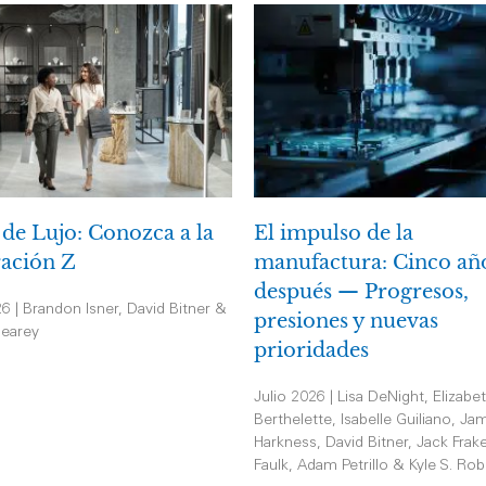
 de Lujo: Conozca a la
El impulso de la
ación Z
manufactura: Cinco añ
después — Progresos,
26 | Brandon Isner, David Bitner &
presiones y nuevas
earey
prioridades
Julio 2026 | Lisa DeNight, Elizabe
Berthelette, Isabelle Guiliano, Jam
Harkness, David Bitner, Jack Frak
Faulk, Adam Petrillo & Kyle S. Rob