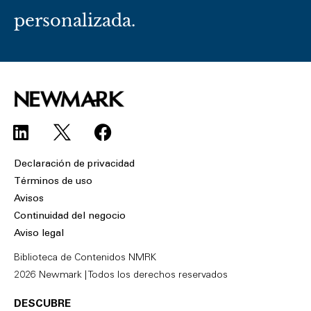
personalizada.
L
F
i
a
n
c
Declaración de privacidad
k
e
Términos de uso
e
b
Avisos
d
o
Continuidad del negocio
i
o
Aviso legal
n
k
Biblioteca de Contenidos NMRK
2026 Newmark | Todos los derechos reservados
DESCUBRE