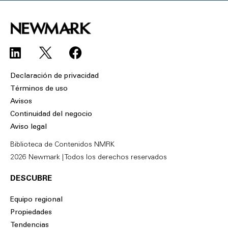
L
F
i
a
n
c
Declaración de privacidad
k
e
Términos de uso
e
b
Avisos
d
o
Continuidad del negocio
i
o
Aviso legal
n
k
Biblioteca de Contenidos NMRK
2026 Newmark | Todos los derechos reservados
DESCUBRE
Equipo regional
Propiedades
Tendencias