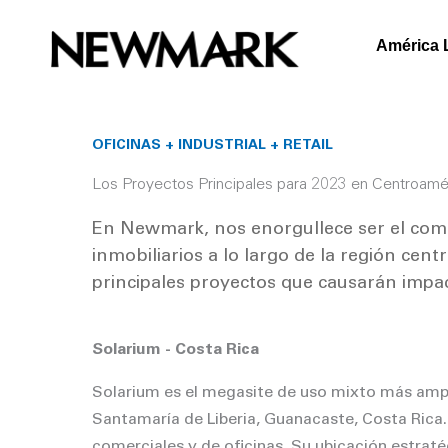
Skip
to
América 
content
OFICINAS + INDUSTRIAL + RETAIL
Los Proyectos Principales para 2023 en Centroamé
En Newmark, nos enorgullece ser el come
inmobiliarios a lo largo de la región cent
principales proyectos que causarán impac
Solarium - Costa Rica
Solarium es el megasite de uso mixto más ampl
Santamaría de Liberia, Guanacaste, Costa Rica
comerciales y de oficinas. Su ubicación estrat