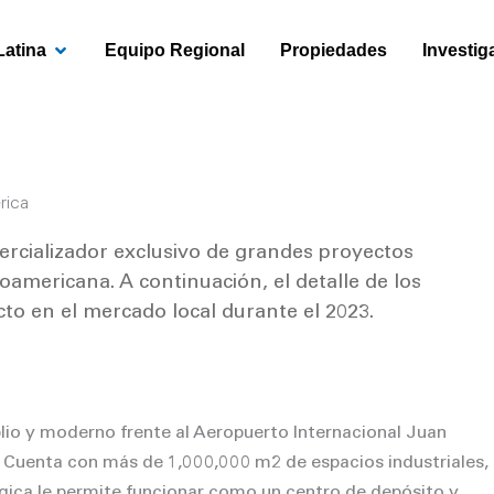
OPEN AMÉRICA LATINA
Latina
Equipo Regional
Propiedades
Investig
rica
rcializador exclusivo de grandes proyectos
roamericana. A continuación, el detalle de los
to en el mercado local durante el 2023.
io y moderno frente al Aeropuerto Internacional Juan
. Cuenta con más de 1,000,000 m2 de espacios industriales,
égica le permite funcionar como un centro de depósito y