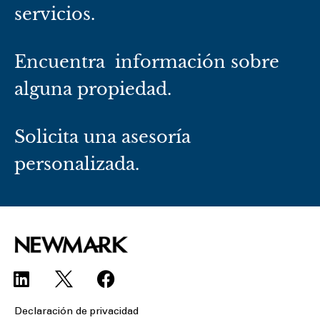
servicios.
Encuentra información sobre
alguna propiedad.
Solicita una asesoría
personalizada.
L
F
i
a
n
c
Declaración de privacidad