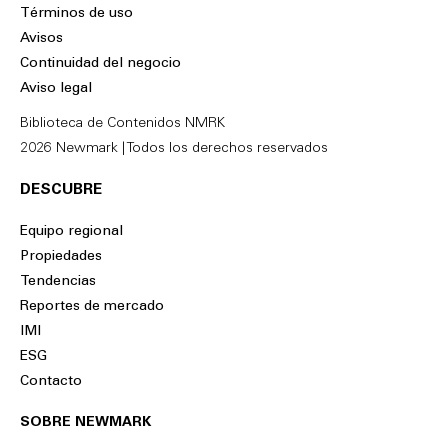
k
e
Términos de uso
e
b
Avisos
d
o
Continuidad del negocio
i
o
Aviso legal
n
k
Biblioteca de Contenidos NMRK
2026 Newmark | Todos los derechos reservados
DESCUBRE
Equipo regional
Propiedades
Tendencias
Reportes de mercado
IMI
ESG
Contacto
SOBRE NEWMARK