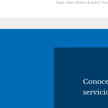
Faulk, Adam Petrillo & Kyle S. Rob
Conoce
servici