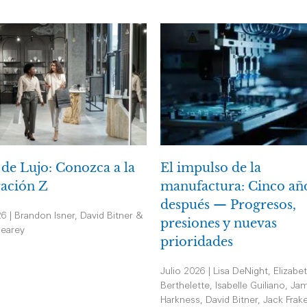
 de Lujo: Conozca a la
El impulso de la
ación Z
manufactura: Cinco añ
después — Progresos,
26 | Brandon Isner, David Bitner &
presiones y nuevas
earey
prioridades
Julio 2026 | Lisa DeNight, Elizabe
Berthelette, Isabelle Guiliano, Jam
Harkness, David Bitner, Jack Frak