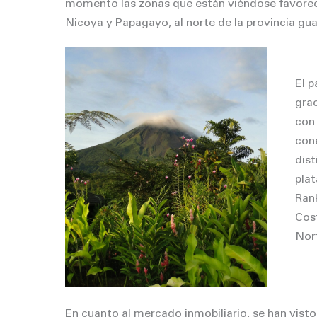
momento las zonas que están viéndose favoreci
Nicoya y Papagayo, al norte de la provincia gu
El p
grac
con
cone
dist
plat
Rank
Cost
Nor
En cuanto al mercado inmobiliario, se han visto 