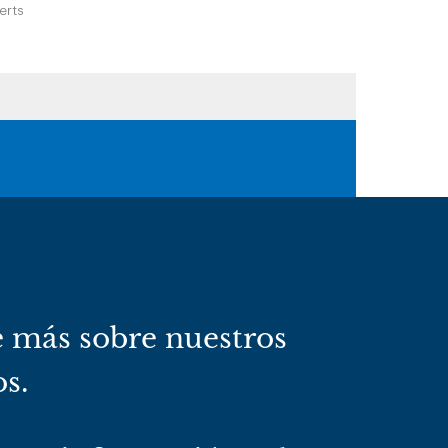
erts
 más sobre nuestros
os.