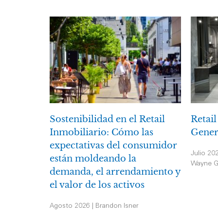
Sostenibilidad en el Retail
Retail
Inmobiliario: Cómo las
Gener
expectativas del consumidor
Julio 20
están moldeando la
Wayne G
demanda, el arrendamiento y
el valor de los activos
Agosto 2026 | Brandon Isner