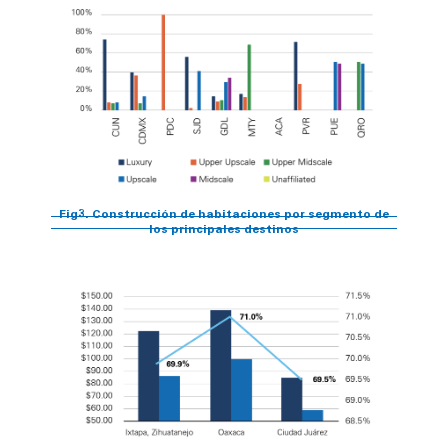
Fig3. Construcción de habitaciones por segmento de
los principales destinos