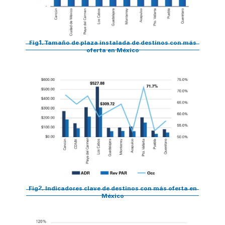
Fig1. Tamaño de plaza instalada de destinos con más
oferta en México
Fig2. Indicadores clave de destinos con más oferta en
México