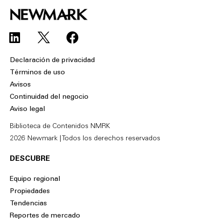
L
F
i
a
n
c
Declaración de privacidad
k
e
Términos de uso
e
b
Avisos
d
o
Continuidad del negocio
i
o
Aviso legal
n
k
Biblioteca de Contenidos NMRK
2026 Newmark | Todos los derechos reservados
DESCUBRE
Equipo regional
Propiedades
Tendencias
Reportes de mercado