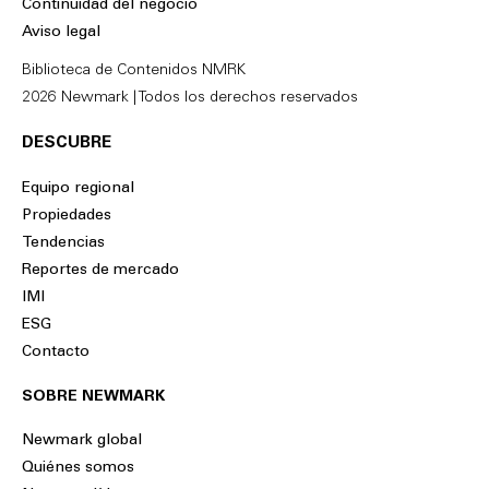
Continuidad del negocio
i
o
Aviso legal
n
k
Biblioteca de Contenidos NMRK
2026 Newmark | Todos los derechos reservados
DESCUBRE
Equipo regional
Propiedades
Tendencias
Reportes de mercado
IMI
ESG
Contacto
SOBRE NEWMARK
Newmark global
Quiénes somos