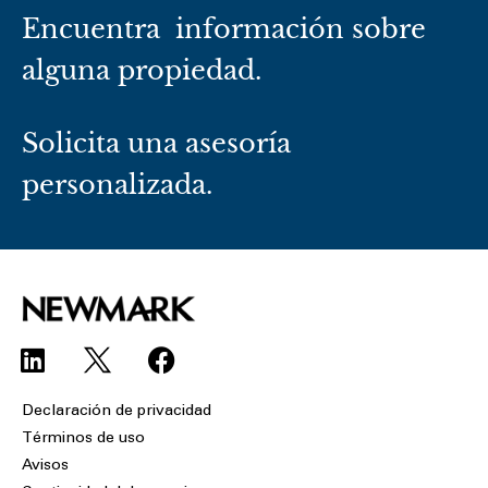
Encuentra información sobre
alguna propiedad.
Solicita una asesoría
personalizada.
L
F
i
a
n
c
Declaración de privacidad
k
e
Términos de uso
e
b
Avisos
d
o