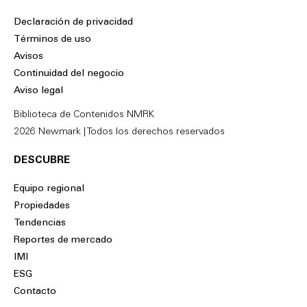
n
c
Declaración de privacidad
k
e
Términos de uso
e
b
Avisos
d
o
Continuidad del negocio
i
o
Aviso legal
n
k
Biblioteca de Contenidos NMRK
2026 Newmark | Todos los derechos reservados
DESCUBRE
Equipo regional
Propiedades
Tendencias
Reportes de mercado
IMI
ESG
Contacto