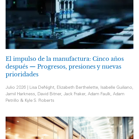
El impulso de la manufactura: Cinco años
después — Progresos, presiones y nuevas
prioridades
Julio 2026 | Lisa DeNight, Elizabeth Berthelette, Isabelle Guiliano,
Jamil Harkness, David Bitner, Jack Fraker, Adam Faulk, Adam
Petrillo & Kyle S. Roberts