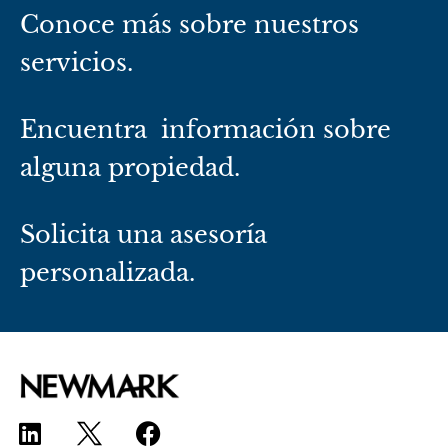
Conoce más sobre nuestros
servicios.
Encuentra información sobre
alguna propiedad.
Solicita una asesoría
personalizada.
L
F
i
a