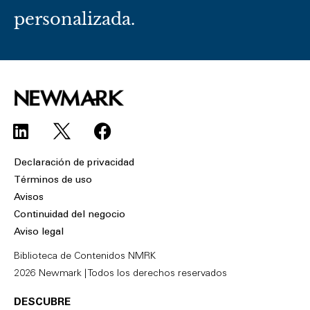
personalizada.
L
F
i
a
n
c
Declaración de privacidad
k
e
Términos de uso
e
b
Avisos
d
o
Continuidad del negocio
i
o
Aviso legal
n
k
Biblioteca de Contenidos NMRK
2026 Newmark | Todos los derechos reservados
DESCUBRE