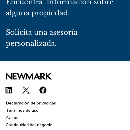
Encuentra información sobre
alguna propiedad.
Solicita una asesoría
personalizada.
L
F
i
a
n
c
Declaración de privacidad
k
e
Términos de uso
e
b
Avisos
d
o
Continuidad del negocio
i
o