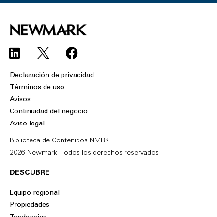
L
F
i
a
n
c
Declaración de privacidad
k
e
Términos de uso
e
b
Avisos
d
o
Continuidad del negocio
i
o
Aviso legal
n
k
Biblioteca de Contenidos NMRK
2026 Newmark | Todos los derechos reservados
DESCUBRE
Equipo regional
Propiedades