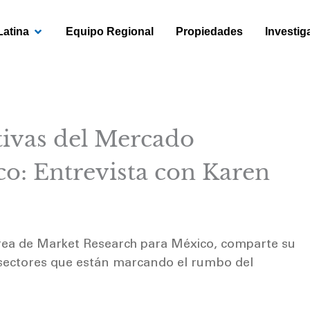
OPEN AMÉRICA LATINA
Latina
Equipo Regional
Propiedades
Investig
tivas del Mercado
co: Entrevista con Karen
área de Market Research para México, comparte su
y sectores que están marcando el rumbo del