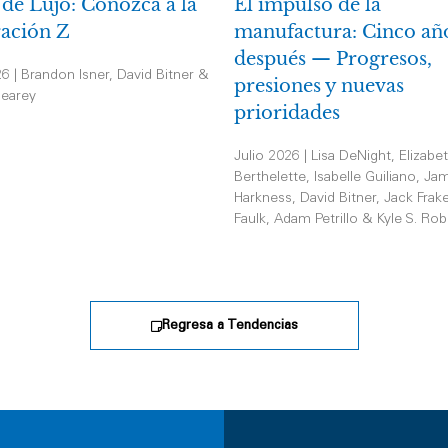
 de Lujo: Conozca a la
El impulso de la
ación Z
manufactura: Cinco añ
después — Progresos,
26 | Brandon Isner, David Bitner &
presiones y nuevas
earey
prioridades
Julio 2026 | Lisa DeNight, Elizabe
Berthelette, Isabelle Guiliano, Jam
Harkness, David Bitner, Jack Frak
Faulk, Adam Petrillo & Kyle S. Rob
Regresa a Tendencias