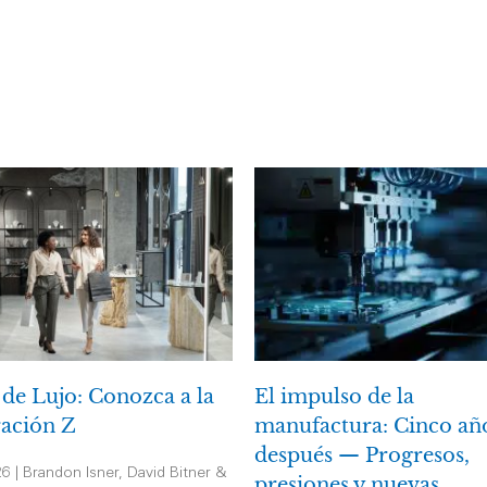
 de Lujo: Conozca a la
El impulso de la
ación Z
manufactura: Cinco añ
después — Progresos,
26 | Brandon Isner, David Bitner &
presiones y nuevas