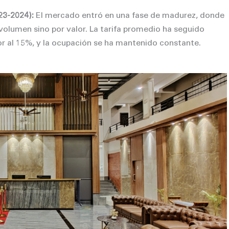
23-2
024):
El mercado entró en una fase de madurez, donde
volumen sino por valor. La tarifa promedio ha seguido
r al 15%, y la ocupación se ha mantenido constante.