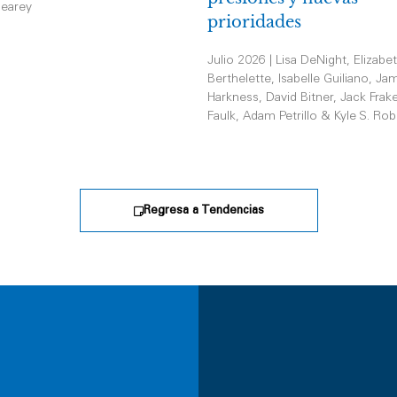
earey
prioridades
Julio 2026 | Lisa DeNight, Elizabe
Berthelette, Isabelle Guiliano, Jam
Harkness, David Bitner, Jack Frak
Faulk, Adam Petrillo & Kyle S. Rob
Regresa a Tendencias