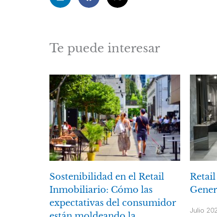
Te puede interesar
Sostenibilidad en el Retail
Retail
Inmobiliario: Cómo las
Gener
expectativas del consumidor
Julio 20
están moldeando la