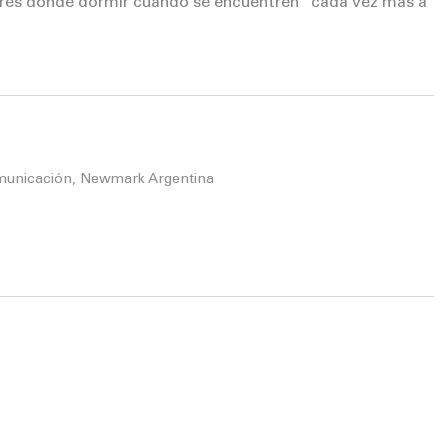
res donde dormir cuando se encuentren “cada vez más a
municación, Newmark Argentina