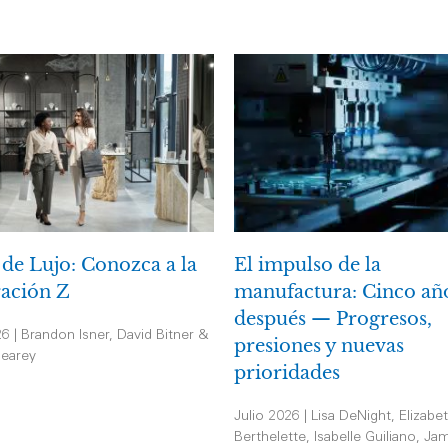
 de Lujo: Conozca a la
El impulso de la
ación Z
manufactura: Cinco añ
después — Progresos,
26 | Brandon Isner, David Bitner &
presiones y nuevas
earey
prioridades
Julio 2026 | Lisa DeNight, Elizabe
Berthelette, Isabelle Guiliano, Jam