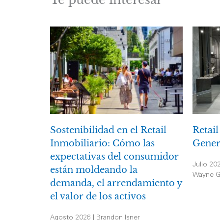
Sostenibilidad en el Retail
Retail
Inmobiliario: Cómo las
Gener
expectativas del consumidor
Julio 20
están moldeando la
Wayne G
demanda, el arrendamiento y
el valor de los activos
Agosto 2026 | Brandon Isner