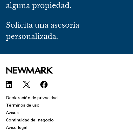
alguna propiedad.
Solicita una asesoría
personalizada.
L
F
i
a
n
c
Declaración de privacidad
k
e
Términos de uso
e
b
Avisos
d
o
Continuidad del negocio
i
o
Aviso legal
n
k