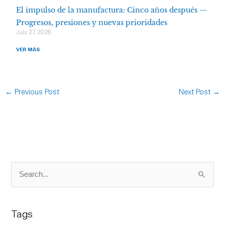
El impulso de la manufactura: Cinco años después —
Progresos, presiones y nuevas prioridades
July 27, 2026
VER MÁS
←
Previous Post
Next Post
→
S
e
a
Tags
r