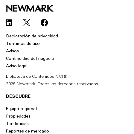
L
F
i
a
n
c
Declaración de privacidad
k
e
Términos de uso
e
b
Avisos
d
o
Continuidad del negocio
i
o
Aviso legal
n
k
Biblioteca de Contenidos NMRK
2026 Newmark | Todos los derechos reservados
DESCUBRE
Equipo regional
Propiedades
Tendencias
Reportes de mercado