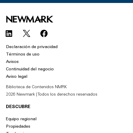
L
F
i
a
n
c
Declaración de privacidad
k
e
Términos de uso
e
b
Avisos
d
o
Continuidad del negocio
i
o
Aviso legal
n
k
Biblioteca de Contenidos NMRK
2026 Newmark | Todos los derechos reservados
DESCUBRE
Equipo regional
Propiedades