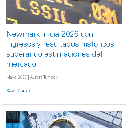
históricos,
superando
estimaciones
del
Newmark inicia 2026 con
mercado
ingresos y resultados históricos,
superando estimaciones del
mercado
Mayo 2026 | Aurora Turriago
Read More »
¿Cuándo
tu