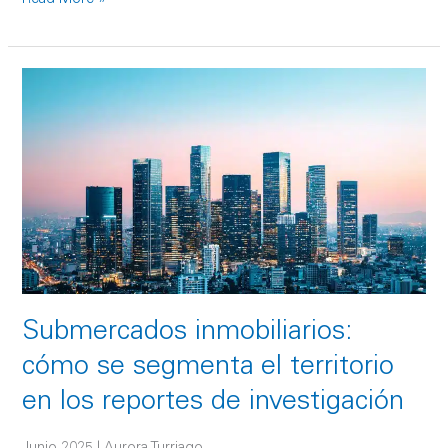
Submercados
inmobiliarios:
cómo
se
segmenta
el
territorio
en
los
reportes
Submercados inmobiliarios:
de
investigación
cómo se segmenta el territorio
en los reportes de investigación