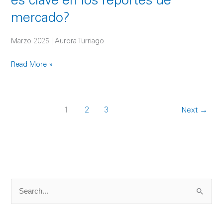
es clave en los reportes de
en
los
mercado?
reportes
de
Marzo 2025 | Aurora Turriago
mercado?
Read More »
1
2
3
Next
→
S
e