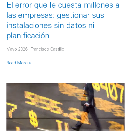
El error que le cuesta millones a
sus
instalaciones
las empresas: gestionar sus
sin
instalaciones sin datos ni
datos ni
planificación
planificación
Mayo 2026 | Francisco Castillo
Read More »
Newmark
inicia
2026
con
ingresos
y
resultados