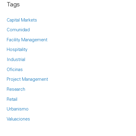
a
Tags
r
c
Capital Markets
h
Comunidad
f
Facility Management
o
Hospitality
r
Industrial
:
Oficinas
Project Management
Research
Retail
Urbanismo
Valuaciones