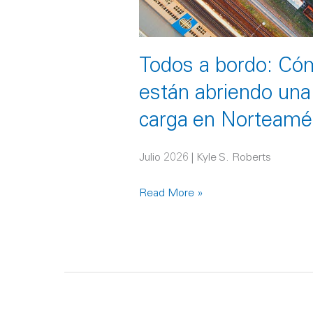
de
carga
en
Todos a bordo: Cómo
Norteamérica
están abriendo una 
carga en Norteamé
Julio 2026 | Kyle S. Roberts
Read More »