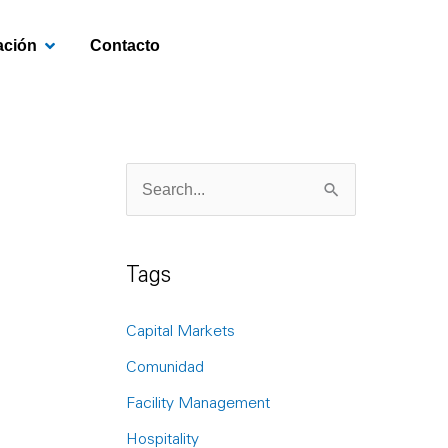
OPEN INVESTIGACIÓN
ación
Contacto
S
e
a
Tags
r
c
Capital Markets
h
Comunidad
f
Facility Management
o
Hospitality