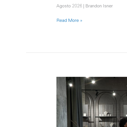
de
Agosto 2026 | Brandon Isner
los
activos
Read More »
Retail
de
Lujo:
Conozca
a
la
Generación