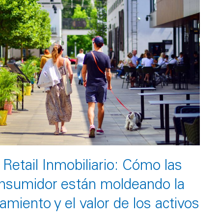
 Retail Inmobiliario: Cómo las
onsumidor están moldeando la
miento y el valor de los activos