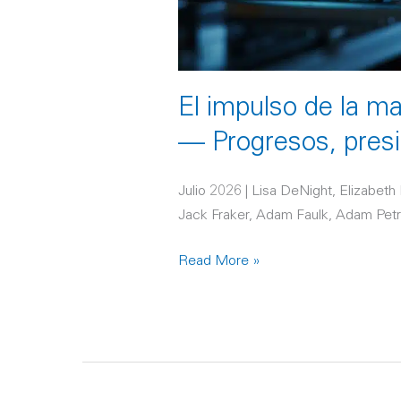
y
nuevas
prioridades
El impulso de la m
— Progresos, presi
Julio 2026 | Lisa DeNight, Elizabeth 
Jack Fraker, Adam Faulk, Adam Petri
Read More »