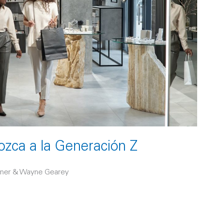
ozca a la Generación Z
itner & Wayne Gearey