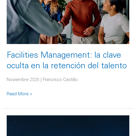
en
la
retención
del
talento
Facilities Management: la clave
oculta en la retención del talento
Noviembre 2025 | Francisco Castillo
Read More »
Conecta
América
Latina