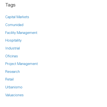
a
Tags
r
c
Capital Markets
h
Comunidad
f
Facility Management
o
Hospitality
r
Industrial
:
Oficinas
Project Management
Research
Retail
Urbanismo
Valuaciones