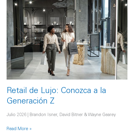
Retail
de
Lujo:
Conozca
a
la
Generación
Z
Retail de Lujo: Conozca a la
Generación Z
Julio 2026 | Brandon Isner, David Bitner & Wayne Gearey
Read More »