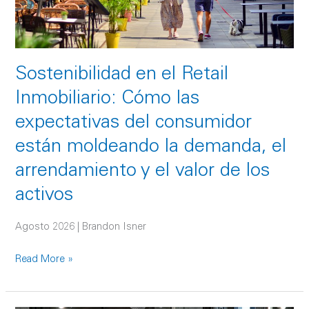
las
expectativas
del
consumidor
Sostenibilidad en el Retail
están
moldeando
Inmobiliario: Cómo las
la
expectativas del consumidor
demanda,
el
están moldeando la demanda, el
arrendamiento
arrendamiento y el valor de los
y
activos
el
valor
Agosto 2026 | Brandon Isner
de
los
Read More »
activos