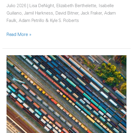
Julio 2026 | Lisa DeNight, Elizabeth Berthelette, Isabelle
Guiliano, Jamil Harkness, David Bitner, Jack Fraker, Adam
Faulk, Adam Petrillo & Kyle S. Roberts
Read More »
Todos
a
bordo:
Cómo
el nearshoring y
la
tecnología
están
abriendo
una
nueva