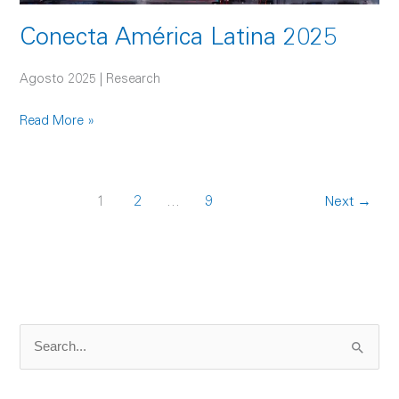
Conecta América Latina 2025
Agosto 2025 | Research
Read More »
1
2
…
9
Next
→
S
e