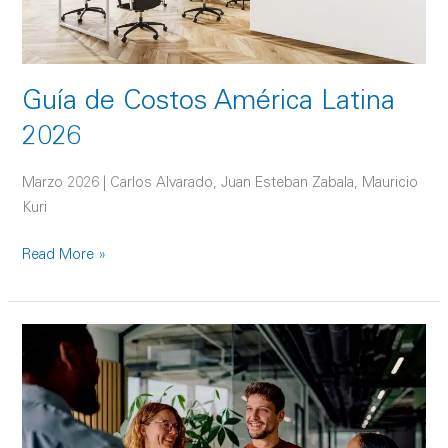
Guía de Costos América Latina
2026
Marzo 2026 | Carlos Alvarado, Juan Esteban Zabala, Mauricio
Kuri
Read More »
Facilities
Management:
la
clave
oculta