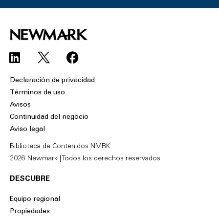
L
F
i
a
n
c
Declaración de privacidad
k
e
Términos de uso
e
b
Avisos
d
o
Continuidad del negocio
i
o
Aviso legal
n
k
Biblioteca de Contenidos NMRK
2026 Newmark | Todos los derechos reservados
DESCUBRE
Equipo regional
Propiedades