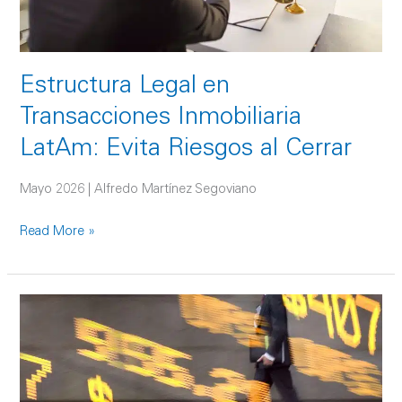
al
Cerrar
Estructura Legal en
Transacciones Inmobiliaria
LatAm: Evita Riesgos al Cerrar
Mayo 2026 | Alfredo Martínez Segoviano
Read More »
Newmark
inicia
2026
con
ingresos