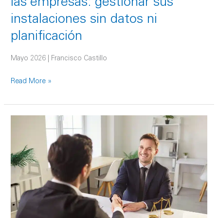
las empresas: gestionar sus
sin
instalaciones sin datos ni
datos ni
planificación
planificación
Mayo 2026 | Francisco Castillo
Read More »
Estructura
Legal
en
Transacciones
Inmobiliaria
LatAm:
Evita
Riesgos