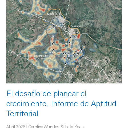
desafío
de
planear
el
crecimiento.
Informe
de
Aptitud
Territorial
El desafío de planear el
crecimiento. Informe de Aptitud
Territorial
Abril 2026 | Carolina Wundes & Leila Kees