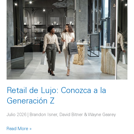
Retail
de
Lujo:
Conozca
a
la
Generación
Z
Retail de Lujo: Conozca a la
Generación Z
Julio 2026 | Brandon Isner, David Bitner & Wayne Gearey
Read More »