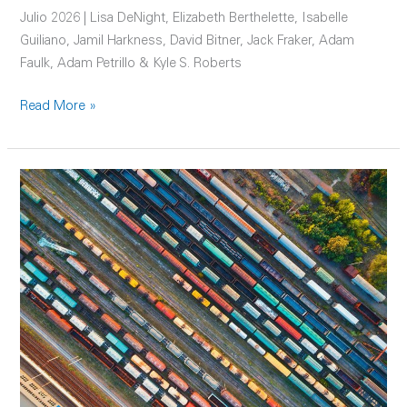
Julio 2026 | Lisa DeNight, Elizabeth Berthelette, Isabelle
Guiliano, Jamil Harkness, David Bitner, Jack Fraker, Adam
Faulk, Adam Petrillo & Kyle S. Roberts
Read More »
Todos
a
bordo:
Cómo
el nearshoring y
la
tecnología
están
abriendo
una
nueva