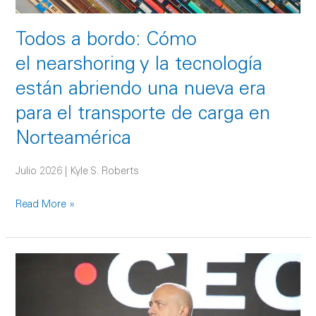
era
para
Todos a bordo: Cómo
el
el nearshoring y la tecnología
transporte
están abriendo una nueva era
de
carga
para el transporte de carga en
en
Norteamérica
Norteamérica
Julio 2026 | Kyle S. Roberts
Read More »
El
talento
como
motor