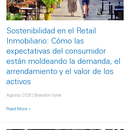
las
expectativas
del
consumidor
Sostenibilidad en el Retail
están
moldeando
Inmobiliario: Cómo las
la
expectativas del consumidor
demanda,
el
están moldeando la demanda, el
arrendamiento
arrendamiento y el valor de los
y
activos
el
valor
Agosto 2026 | Brandon Isner
de
los
Read More »
activos