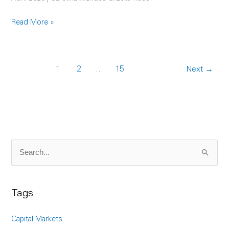
Read More »
1
2
…
15
Next
→
S
e
a
Tags
r
c
Capital Markets