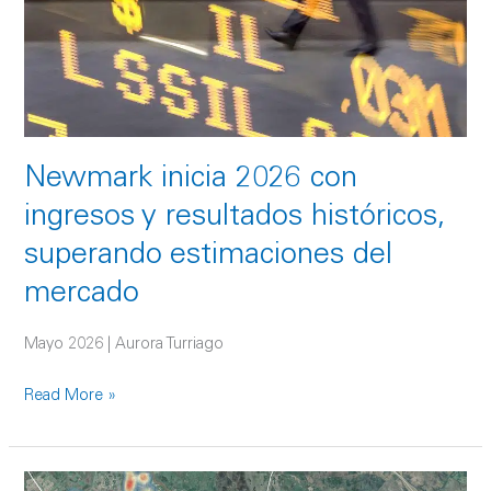
y
resultados
históricos,
superando
estimaciones
del
Newmark inicia 2026 con
mercado
ingresos y resultados históricos,
superando estimaciones del
mercado
Mayo 2026 | Aurora Turriago
Read More »
El