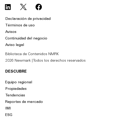
L
F
i
a
n
c
Declaración de privacidad
k
e
Términos de uso
e
b
Avisos
d
o
Continuidad del negocio
i
o
Aviso legal
n
k
Biblioteca de Contenidos NMRK
2026 Newmark | Todos los derechos reservados
DESCUBRE
Equipo regional
Propiedades
Tendencias
Reportes de mercado
IMI
ESG