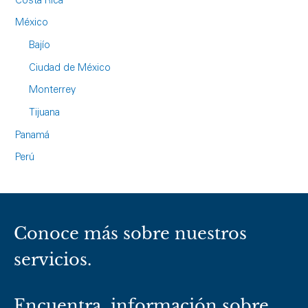
Costa Rica
México
Bajío
Ciudad de México
Monterrey
Tijuana
Panamá
Perú
Conoce más sobre nuestros
servicios.
Encuentra información sobre