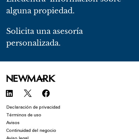
alguna propiedad.
Solicita una asesoría
personalizada.
L
F
i
a
n
c
Declaración de privacidad
k
e
Términos de uso
e
b
Avisos
d
o
Continuidad del negocio
i
o
Aviso legal