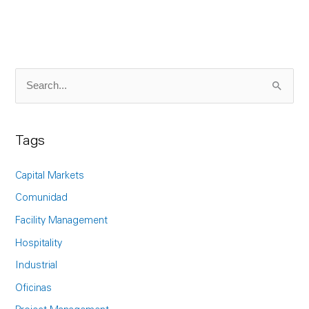
S
e
a
Tags
r
c
Capital Markets
h
Comunidad
f
Facility Management
o
Hospitality
r
Industrial
:
Oficinas