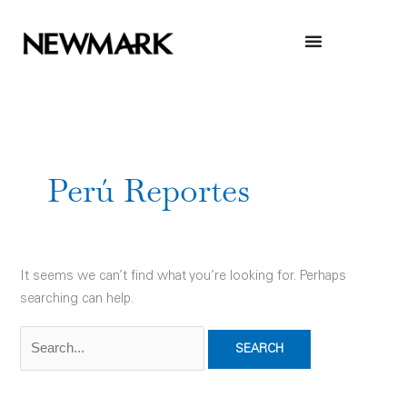
Skip
to
content
Search
for:
Perú Reportes
It seems we can’t find what you’re looking for. Perhaps
searching can help.