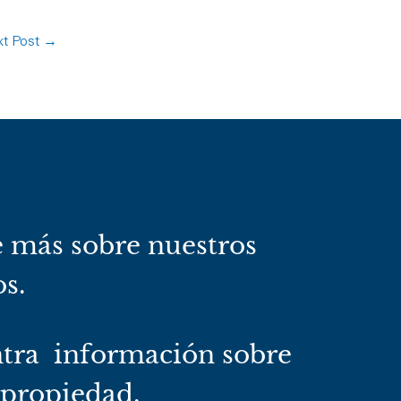
t Post
→
 más sobre nuestros
os.
tra información sobre
 propiedad.