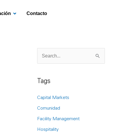
OPEN INVESTIGACIÓN
ación
Contacto
S
e
a
Tags
r
c
Capital Markets
h
Comunidad
f
Facility Management
o
Hospitality