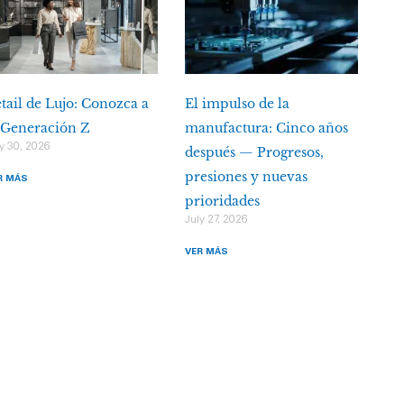
tail de Lujo: Conozca a
El impulso de la
 Generación Z
manufactura: Cinco años
y 30, 2026
después — Progresos,
presiones y nuevas
R MÁS
prioridades
July 27, 2026
VER MÁS