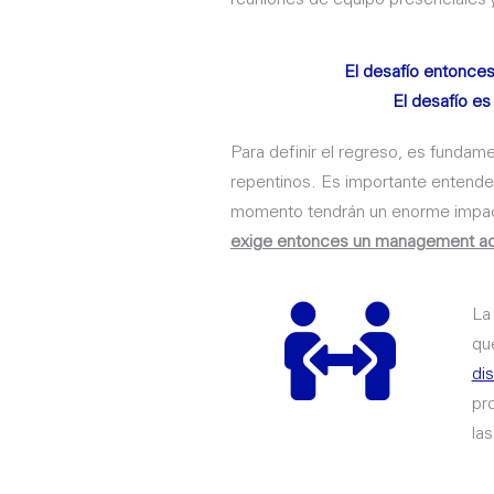
El desafío entonces,
El desafío es
Para definir el regreso, es funda
repentinos. Es importante entender
momento tendrán un enorme impact
exige entonces un management acti
La
qu
di
pr
las