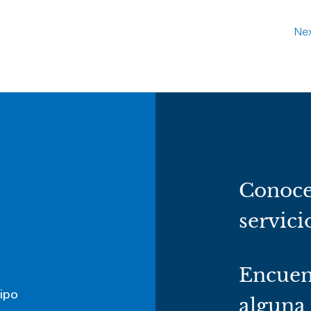
Nex
Conoce
servici
Encuen
ipo
alguna