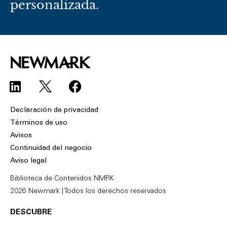
personalizada.
L
F
i
a
n
c
Declaración de privacidad
k
e
Términos de uso
e
b
Avisos
d
o
Continuidad del negocio
i
o
Aviso legal
n
k
Biblioteca de Contenidos NMRK
2026 Newmark | Todos los derechos reservados
DESCUBRE