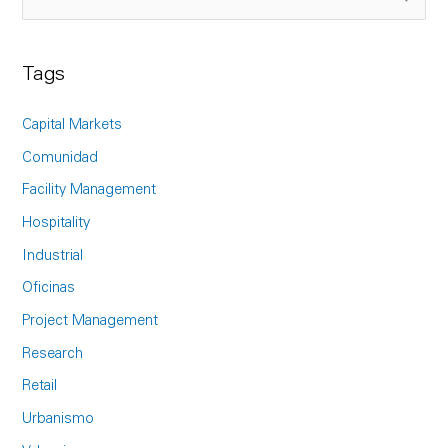
S
e
a
Tags
r
c
Capital Markets
h
Comunidad
f
Facility Management
o
Hospitality
r
Industrial
:
Oficinas
Project Management
Research
Retail
Urbanismo