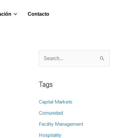
OPEN INVESTIGACIÓN
ación
Contacto
S
e
a
Tags
r
c
Capital Markets
h
Comunidad
f
Facility Management
o
Hospitality