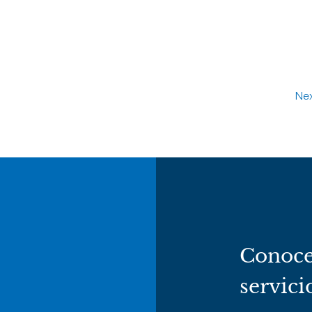
Nex
Conoce
servici