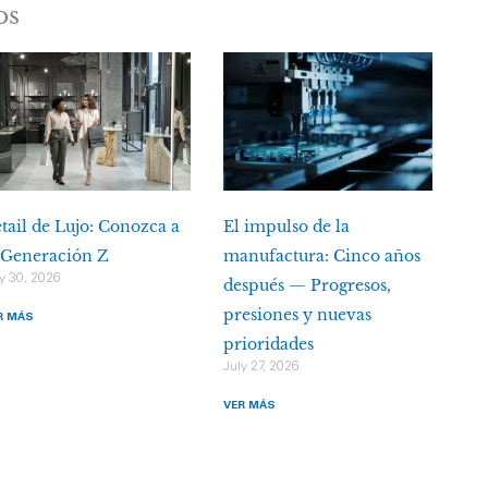
os
tail de Lujo: Conozca a
El impulso de la
 Generación Z
manufactura: Cinco años
y 30, 2026
después — Progresos,
presiones y nuevas
R MÁS
prioridades
July 27, 2026
VER MÁS