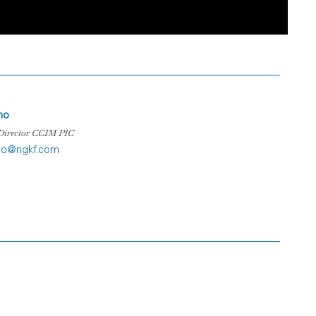
ano
Director CCIM PIC
ano@ngkf.com