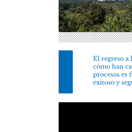
El regreso a 
cómo han cam
procesos es 
exitoso y seg