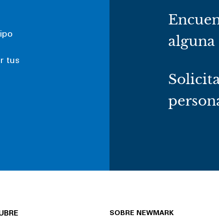
Encuen
ipo
alguna
r tus
Solicit
persona
UBRE
SOBRE NEWMARK