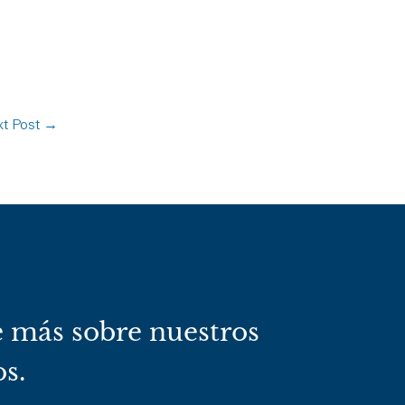
t Post
→
 más sobre nuestros
os.