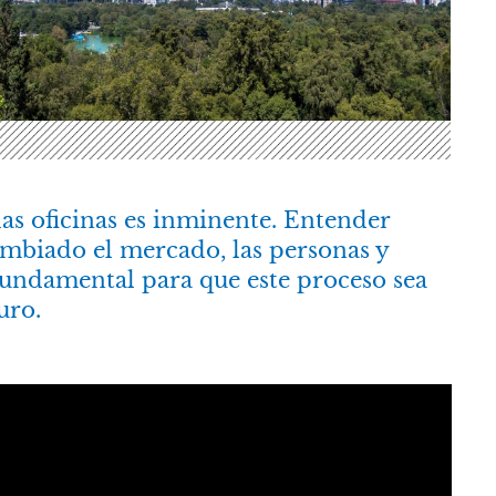
las oficinas es inminente. Entender
biado el mercado, las personas y
fundamental para que este proceso sea
uro.