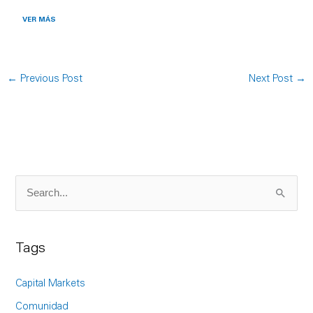
VER MÁS
←
Previous Post
Next Post
→
S
e
a
Tags
r
c
Capital Markets
h
Comunidad