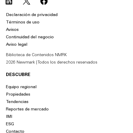
i
a
n
c
Declaración de privacidad
k
e
Términos de uso
e
b
Avisos
d
o
Continuidad del negocio
i
o
Aviso legal
n
k
Biblioteca de Contenidos NMRK
2026 Newmark | Todos los derechos reservados
DESCUBRE
Equipo regional
Propiedades
Tendencias
Reportes de mercado
IMI
ESG
Contacto