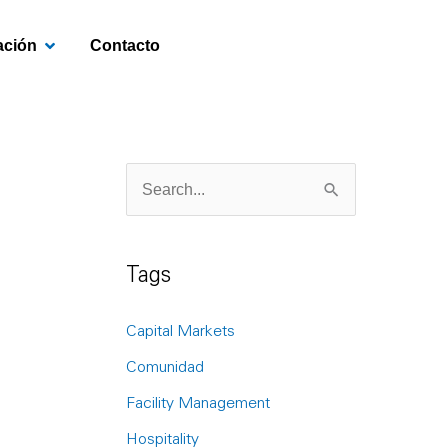
OPEN INVESTIGACIÓN
ación
Contacto
S
e
a
Tags
r
c
Capital Markets
h
Comunidad
f
Facility Management
o
Hospitality