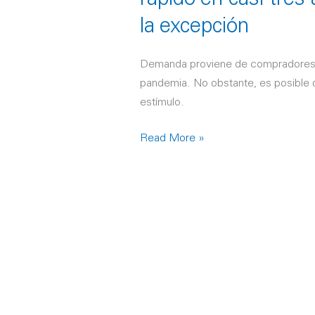
rápido en casi tres 
no
es
la excepción
la
excepción
Demanda proviene de compradores q
pandemia. No obstante, es posible q
estímulo.
Read More »