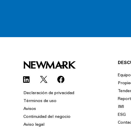
DESC
L
F
Equipo
i
a
Propie
n
c
Tende
Declaración de privacidad
k
e
Repor
Términos de uso
e
b
IMI
Avisos
d
o
ESG
Continuidad del negocio
i
o
Conta
Aviso legal
n
k