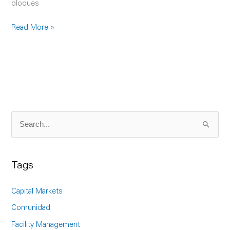
bloques
Read More »
S
e
a
Tags
r
c
Capital Markets
h
Comunidad
f
Facility Management