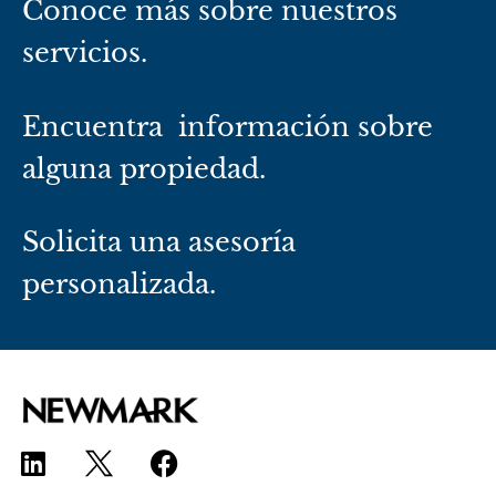
Conoce más sobre nuestros
servicios.
Encuentra información sobre
alguna propiedad.
Solicita una asesoría
personalizada.
L
F
i
a