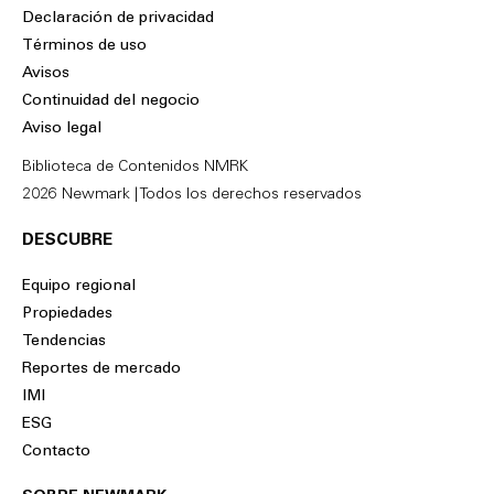
n
c
Declaración de privacidad
k
e
Términos de uso
e
b
Avisos
d
o
Continuidad del negocio
i
o
Aviso legal
n
k
Biblioteca de Contenidos NMRK
2026 Newmark | Todos los derechos reservados
DESCUBRE
Equipo regional
Propiedades
Tendencias
Reportes de mercado
IMI
ESG
Contacto