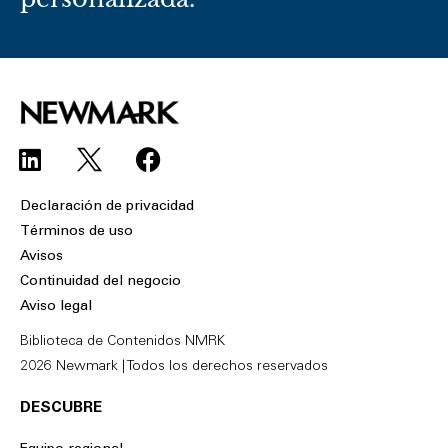
L
F
i
a
n
c
Declaración de privacidad
k
e
Términos de uso
e
b
Avisos
d
o
Continuidad del negocio
i
o
Aviso legal
n
k
Biblioteca de Contenidos NMRK
2026 Newmark | Todos los derechos reservados
DESCUBRE