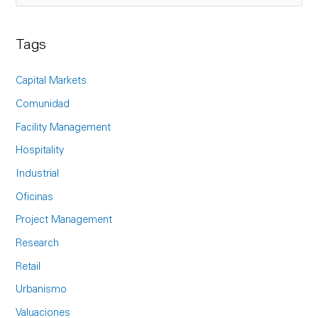
e
a
Tags
r
c
Capital Markets
h
Comunidad
f
Facility Management
o
Hospitality
r
Industrial
:
Oficinas
Project Management
Research
Retail
Urbanismo
Valuaciones