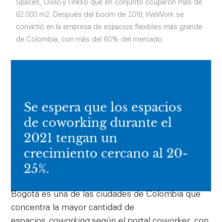
Spaces, Owlo y Tinkko que en conjunto ocuparon más de
62.000 m2. Después del boom de 2018, WeWork se
convirtió en la empresa de espacios flexibles más grande
de Colombia, con más del 60% del mercado.
Se espera que los espacios
de coworking durante el
2021 tengan un
crecimiento cercano al 20-
25%.
Bogotá es una de las ciudades de Colombia que
concentra la mayor cantidad de
espacios
coworking
según el portal coworker, con