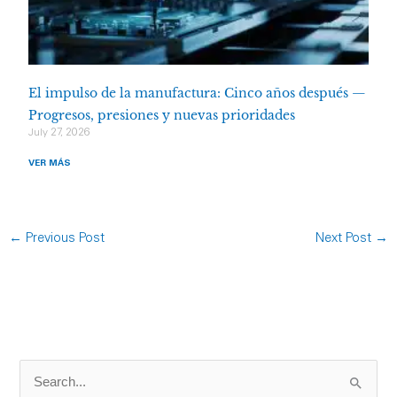
El impulso de la manufactura: Cinco años después —
Progresos, presiones y nuevas prioridades
July 27, 2026
VER MÁS
←
Previous Post
Next Post
→
S