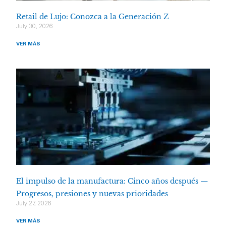
Retail de Lujo: Conozca a la Generación Z
July 30, 2026
VER MÁS
El impulso de la manufactura: Cinco años después —
Progresos, presiones y nuevas prioridades
July 27, 2026
VER MÁS