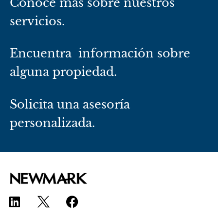
Conoce más sobre nuestros
servicios.
Encuentra información sobre
alguna propiedad.
Solicita una asesoría
personalizada.
L
F
i
a