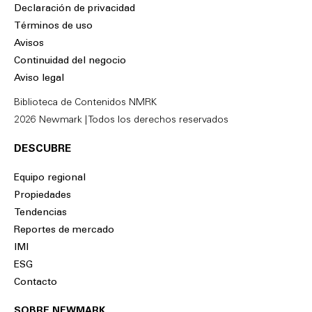
n
c
Declaración de privacidad
k
e
Términos de uso
e
b
Avisos
d
o
Continuidad del negocio
i
o
Aviso legal
n
k
Biblioteca de Contenidos NMRK
2026 Newmark | Todos los derechos reservados
DESCUBRE
Equipo regional
Propiedades
Tendencias
Reportes de mercado
IMI
ESG
Contacto
SOBRE NEWMARK