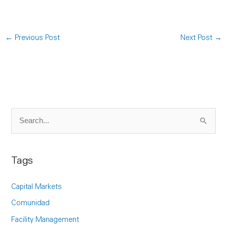
←
Previous Post
Next Post
→
S
e
a
Tags
r
c
Capital Markets
h
Comunidad
f
Facility Management