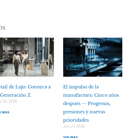
os
tail de Lujo: Conozca a
El impulso de la
 Generación Z
manufactura: Cinco años
y 30, 2026
después — Progresos,
presiones y nuevas
R MÁS
prioridades
July 27, 2026
VER MÁS