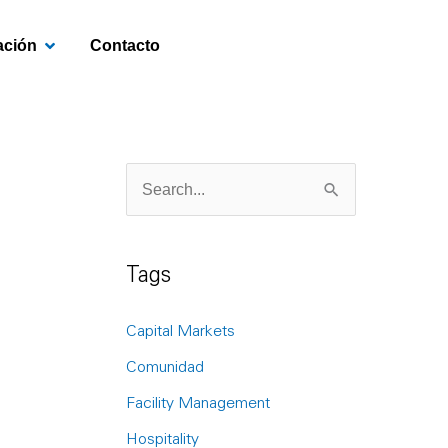
OPEN INVESTIGACIÓN
ación
Contacto
S
e
a
Tags
r
c
Capital Markets
h
Comunidad
f
Facility Management
o
Hospitality