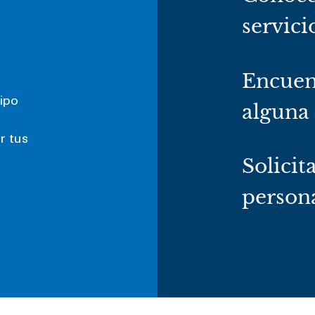
servici
Encuen
ipo
alguna
r tus
Solicit
persona