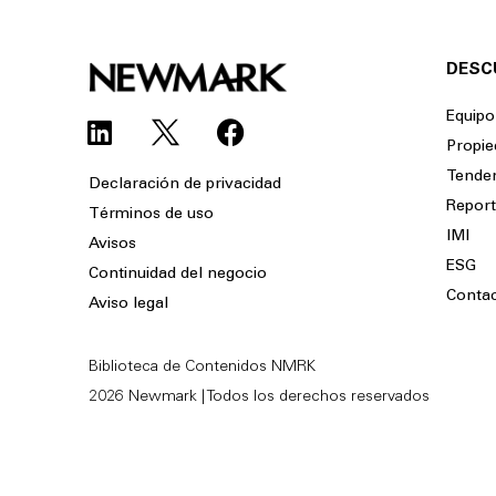
DESC
L
F
Equipo
i
a
Propie
n
c
Tende
Declaración de privacidad
k
e
Repor
Términos de uso
e
b
IMI
Avisos
d
o
ESG
Continuidad del negocio
i
o
Conta
Aviso legal
n
k
Biblioteca de Contenidos NMRK
2026 Newmark | Todos los derechos reservados