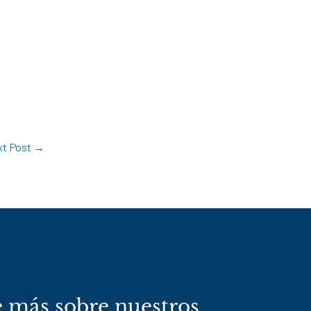
t Post
→
 más sobre nuestros