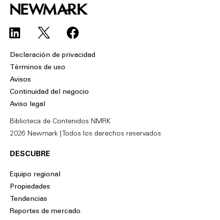
L
F
i
a
n
c
Declaración de privacidad
k
e
Términos de uso
e
b
Avisos
d
o
Continuidad del negocio
i
o
Aviso legal
n
k
Biblioteca de Contenidos NMRK
2026 Newmark | Todos los derechos reservados
DESCUBRE
Equipo regional
Propiedades
Tendencias
Reportes de mercado