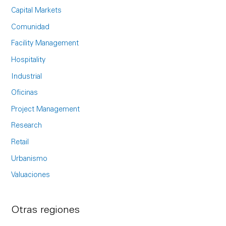
c
Capital Markets
h
Comunidad
f
Facility Management
o
Hospitality
r
Industrial
:
Oficinas
Project Management
Research
Retail
Urbanismo
Valuaciones
Otras regiones