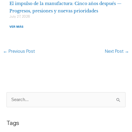
El impulso de la manufactura: Cinco años después —
Progresos, presiones y nuevas prioridades
July 27, 2026
VER MÁS
←
Previous Post
Next Post
→
S
e
a
Tags
r