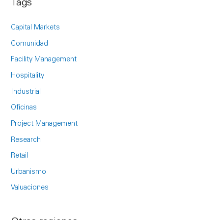
Tags
r
c
Capital Markets
h
Comunidad
f
Facility Management
o
Hospitality
r
Industrial
:
Oficinas
Project Management
Research
Retail
Urbanismo
Valuaciones