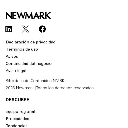
L
F
i
a
n
c
Declaración de privacidad
k
e
Términos de uso
e
b
Avisos
d
o
Continuidad del negocio
i
o
Aviso legal
n
k
Biblioteca de Contenidos NMRK
2026 Newmark | Todos los derechos reservados
DESCUBRE
Equipo regional
Propiedades
Tendencias