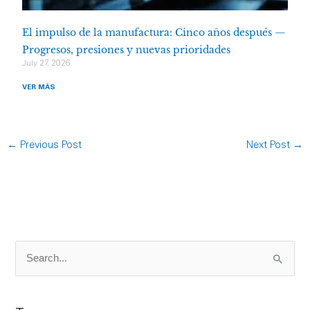
El impulso de la manufactura: Cinco años después —
Progresos, presiones y nuevas prioridades
July 27, 2026
VER MÁS
←
Previous Post
Next Post
→
S
e
a