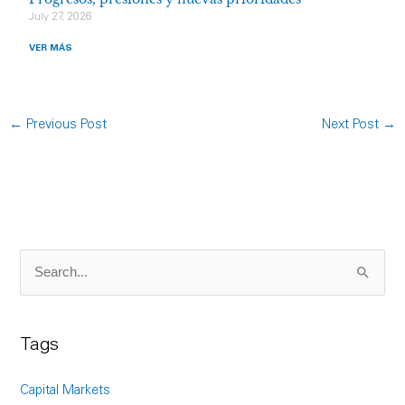
July 27, 2026
VER MÁS
←
Previous Post
Next Post
→
S
e
a
Tags
r
c
Capital Markets