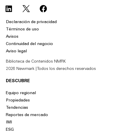
L
F
i
a
n
c
Declaración de privacidad
k
e
Términos de uso
e
b
Avisos
d
o
Continuidad del negocio
i
o
Aviso legal
n
k
Biblioteca de Contenidos NMRK
2026 Newmark | Todos los derechos reservados
DESCUBRE
Equipo regional
Propiedades
Tendencias
Reportes de mercado
IMI
ESG