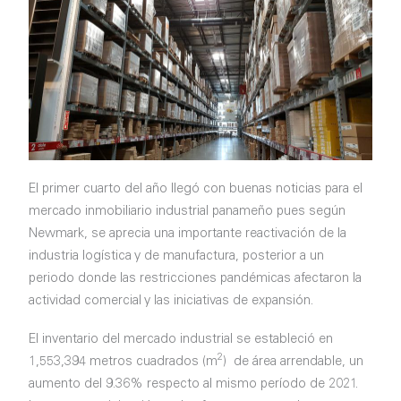
El primer cuarto del año llegó con buenas noticias para el
mercado inmobiliario industrial panameño pues según
Newmark, se aprecia una importante reactivación de la
industria logística y de manufactura, posterior a un
periodo donde las restricciones pandémicas afectaron la
actividad comercial y las iniciativas de expansión.
El inventario del mercado industrial se estableció en
2
1,553,394 metros cuadrados (m
) de área arrendable, un
aumento del 9.36% respecto al mismo período de 2021.