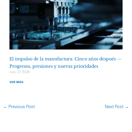
El impulso de la manufactura: Cinco años después —
Progresos, presiones y nuevas prioridades
July 27, 2026
VER MÁS
←
Previous Post
Next Post
→