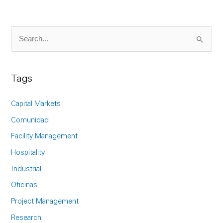
S
e
a
Tags
r
c
Capital Markets
h
Comunidad
f
Facility Management
o
Hospitality
r
Industrial
:
Oficinas
Project Management
Research