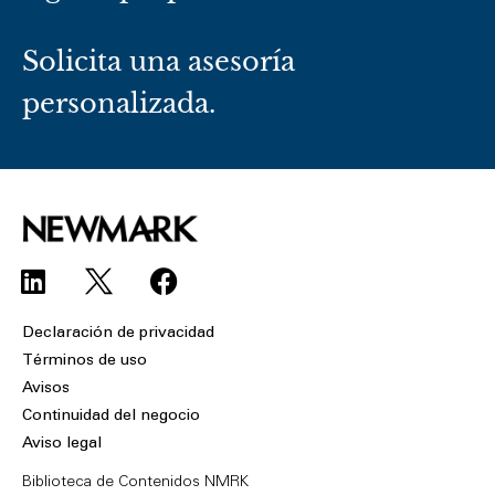
Solicita una asesoría
personalizada.
L
F
i
a
n
c
Declaración de privacidad
k
e
Términos de uso
e
b
Avisos
d
o
Continuidad del negocio
i
o
Aviso legal
n
k
Biblioteca de Contenidos NMRK