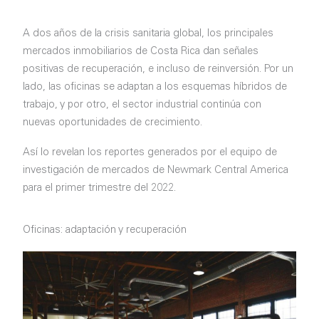
A dos años de la crisis sanitaria global, los principales
mercados inmobiliarios de Costa Rica dan señales
positivas de recuperación, e incluso de reinversión. Por un
lado, las oficinas se adaptan a los esquemas híbridos de
trabajo, y por otro, el sector industrial continúa con
nuevas oportunidades de crecimiento.
Así lo revelan los reportes generados por el equipo de
investigación de mercados de Newmark Central America
para el primer trimestre del 2022.
Oficinas: adaptación y recuperación