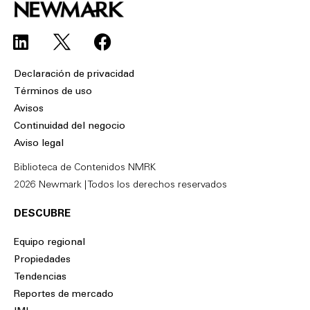
L
F
i
a
n
c
Declaración de privacidad
k
e
Términos de uso
e
b
Avisos
d
o
Continuidad del negocio
i
o
Aviso legal
n
k
Biblioteca de Contenidos NMRK
2026 Newmark | Todos los derechos reservados
DESCUBRE
Equipo regional
Propiedades
Tendencias
Reportes de mercado