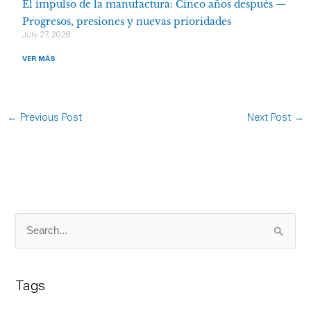
El impulso de la manufactura: Cinco años después —
Progresos, presiones y nuevas prioridades
July 27, 2026
VER MÁS
←
Previous Post
Next Post
→
S
e
a
Tags
r