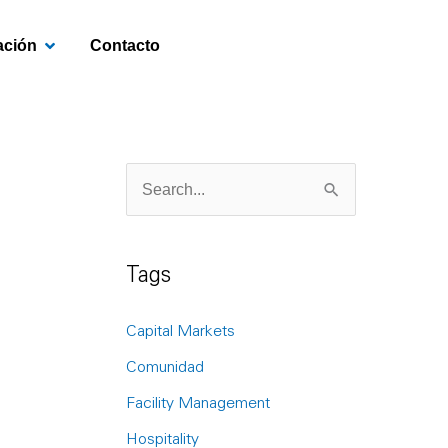
OPEN INVESTIGACIÓN
ación
Contacto
S
e
a
Tags
r
c
Capital Markets
h
Comunidad
f
Facility Management
o
Hospitality