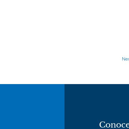
Nex
Conoce