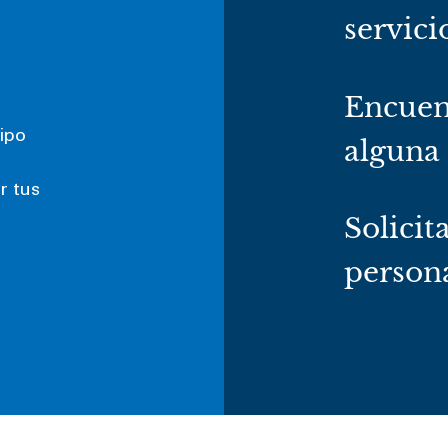
servici
Encuen
ipo
alguna
r tus
Solicit
persona