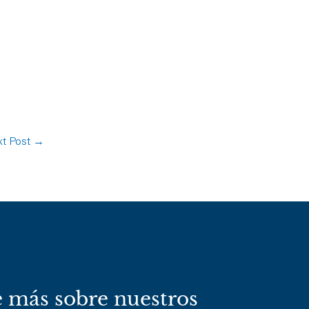
t Post
→
 más sobre nuestros