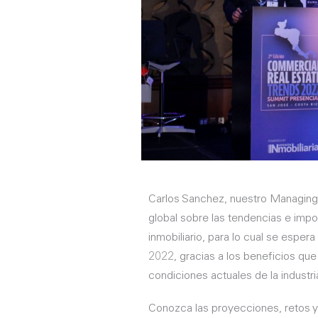
Carlos Sanchez, nuestro Managing 
global sobre las tendencias e impo
inmobiliario, para lo cual se esper
2022, gracias a los beneficios que o
condiciones actuales de la industri
Conozca las proyecciones, retos y