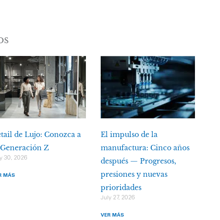
os
tail de Lujo: Conozca a
El impulso de la
 Generación Z
manufactura: Cinco años
y 30, 2026
después — Progresos,
presiones y nuevas
R MÁS
prioridades
July 27, 2026
VER MÁS