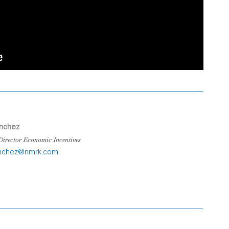
ánchez
irector Economic Incentives
anchez@nmrk.com