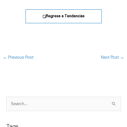
Regresa a Tendencias
←
Previous Post
Next Post
→
S
e
a
Tags