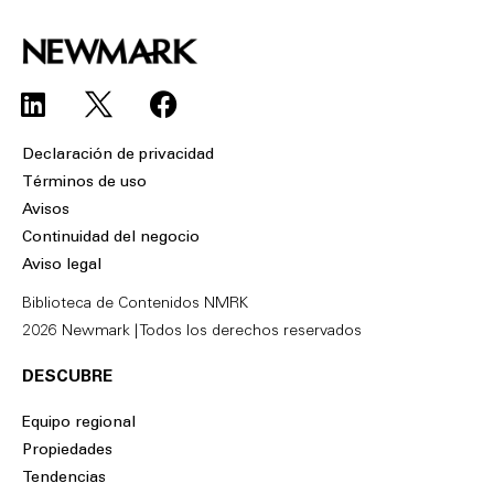
L
F
i
a
n
c
Declaración de privacidad
k
e
Términos de uso
e
b
Avisos
d
o
Continuidad del negocio
i
o
Aviso legal
n
k
Biblioteca de Contenidos NMRK
2026 Newmark | Todos los derechos reservados
DESCUBRE
Equipo regional
Propiedades
Tendencias