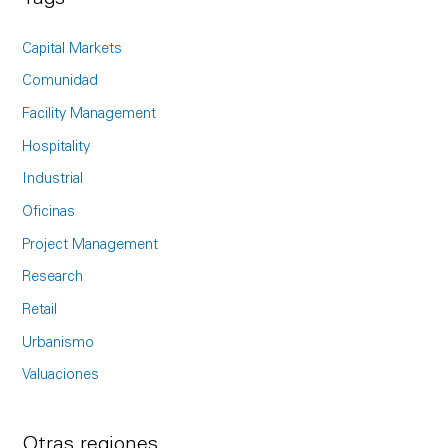
r
c
Capital Markets
h
Comunidad
f
Facility Management
o
Hospitality
r
Industrial
:
Oficinas
Project Management
Research
Retail
Urbanismo
Valuaciones
Otras regiones