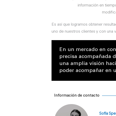
información en tiempo
modific
Es así que logramos obtener result
uno de nuestros clientes y con una vis
En un mercado en con
precisa acompañada de
una amplia visión haci
poder acompañar en un
Información de contacto
Sofía Spe