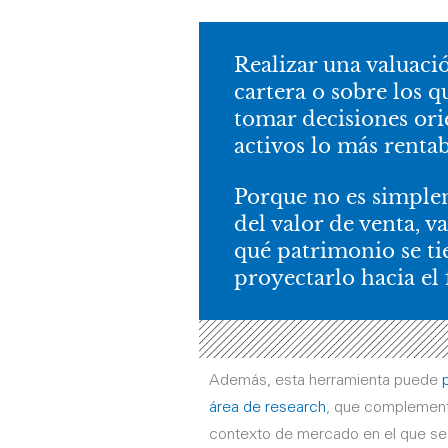
Realizar una valuació
cartera o sobre los q
tomar decisiones or
activos lo más rentab
Porque no es simplem
del valor de venta, va
qué patrimonio se ti
proyectarlo hacia el 
Además, esta herramienta puede
área de research
, que complementa
contexto de mercado en el que se 