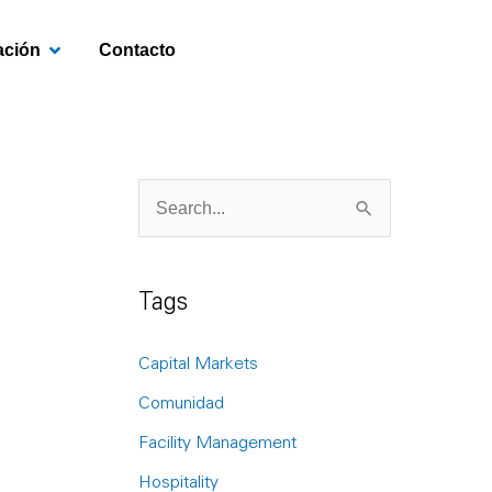
OPEN INVESTIGACIÓN
ación
Contacto
S
e
a
Tags
r
c
Capital Markets
h
Comunidad
f
Facility Management
o
Hospitality