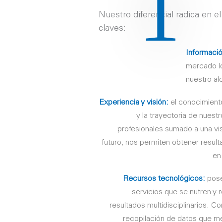
1
Nuestro diferencial radica en e
claves:
Informaci
mercado lo
nuestro al
Experiencia y visión:
el conocimiento
y la trayectoria de nuest
profesionales sumado a una vis
futuro, nos permiten obtener result
en 
Recursos tecnológicos:
pose
servicios que se nutren y 
resultados multidisciplinarios. C
recopilación de datos que medi