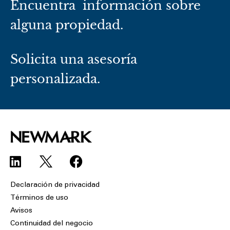
Encuentra información sobre
alguna propiedad.
Solicita una asesoría
personalizada.
L
F
i
a
n
c
Declaración de privacidad
k
e
Términos de uso
e
b
Avisos
d
o
Continuidad del negocio