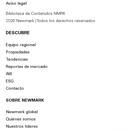
i
o
Aviso legal
n
k
Biblioteca de Contenidos NMRK
2026 Newmark | Todos los derechos reservados
DESCUBRE
Equipo regional
Propiedades
Tendencias
Reportes de mercado
IMI
ESG
Contacto
SOBRE NEWMARK
Newmark global
Quiénes somos
Nuestros líderes