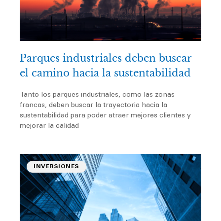
a
a
a
a
a
g
g
g
g
g
Parques industriales deben buscar
el camino hacia la sustentabilidad
e
e
e
e
e
Tanto los parques industriales, como las zonas
francas, deben buscar la trayectoria hacia la
sustentabilidad para poder atraer mejores clientes y
mejorar la calidad
INVERSIONES